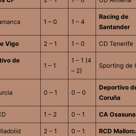
es CF
2 – 1
1 – 0
UD Almería
Racing de
amanca
1 – 0
1 – 4
Santander
de Vigo
2 – 1
1 – 0
CD Tenerife
tivo de
1 – 1 (4
1 – 1
Sporting de 
– 2)
Deportivo d
urcia
0 – 1
0 – 0
Coruña
CD
1 – 2
0 – 1
CA Osasuna
lladolid
2 – 1
0 – 1
RCD Mallorc