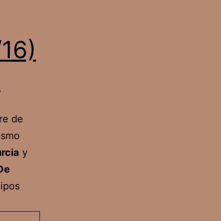
/16)
l
re de
mismo
rcia
y
De
uipos