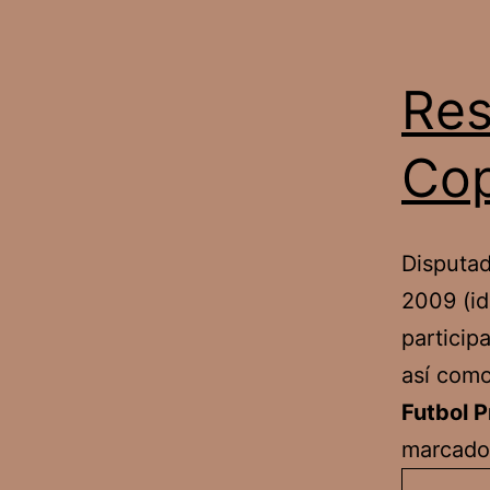
Res
Cop
Disputad
2009 (id
particip
así como
Futbol P
marcados