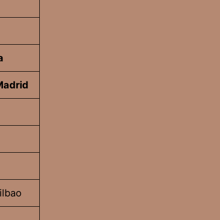
a
Madrid
ilbao