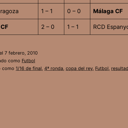
aragoza
1 – 1
0 – 0
Málaga CF
 CF
2 – 0
1 – 1
RCD Espanyo
el
7 febrero, 2010
zado como
Futbol
do como
1/16 de final
,
4ª ronda
,
copa del rey
,
Futbol
,
resulta