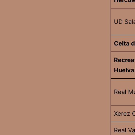
Hércul
UD Sal
Celta 
Recrea
Huelva
Real M
Xerez 
Real Va