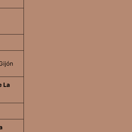
Gijón
e La
a